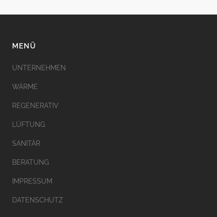
MENÜ
UNTERNEHMEN
WÄRME
REGENERATIV
LÜFTUNG
SANITÄR
BERATUNG
IMPRESSUM
DATENSCHUTZ