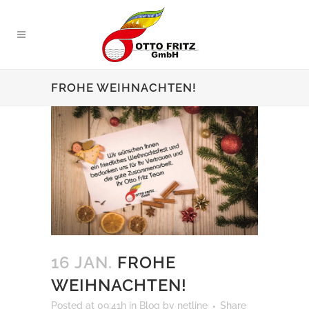
FROHE WEIHNACHTEN!
16 JAN.
FROHE
WEIHNACHTEN!
Posted at 09:41h
in
Blog
by
netline
Share