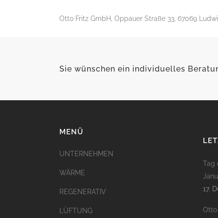
Otto Fritz GmbH, Oppauer Straße 33, 67069 Ludwig
Sie wünschen ein individuelles Berat
MENÜ
LET
UNTERNEHMEN
Tag 
WÄRME
Janu
17. 
REGENERATIV
Otto
LÜFTUNG