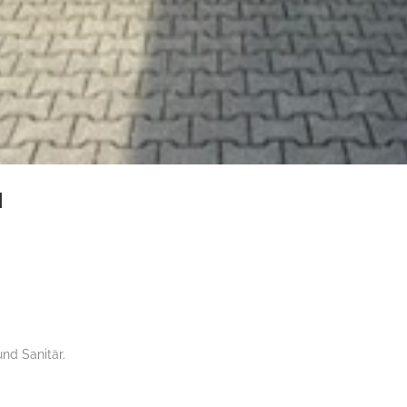
H
nd Sanitär.