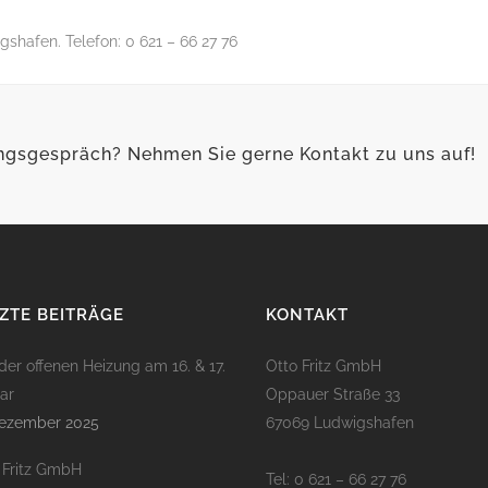
shafen. Telefon: 0 621 – 66 27 76
ungsgespräch? Nehmen Sie gerne Kontakt zu uns auf!
ZTE BEITRÄGE
KONTAKT
der offenen Heizung am 16. & 17.
Otto Fritz GmbH
ar
Oppauer Straße 33
Dezember 2025
67069 Ludwigshafen
 Fritz GmbH
Tel: 0 621 – 66 27 76